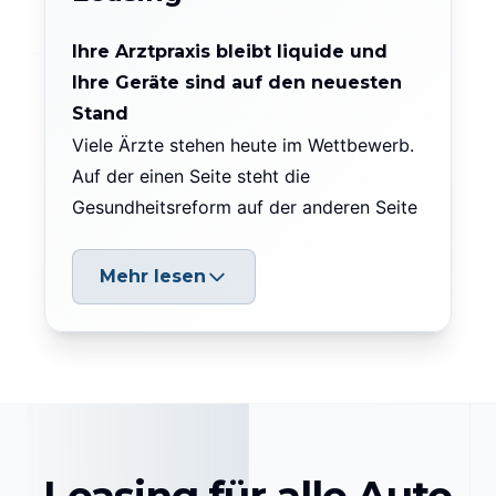
Ihre Arztpraxis bleibt liquide und
Ihre Geräte sind auf den neuesten
Stand
Viele Ärzte stehen heute im Wettbewerb.
Auf der einen Seite steht die
Gesundheitsreform auf der anderen Seite
muß die Praxiseinrichtung immer auf dem
neuesten Stand sein. Der Fortschritt in
Mehr lesen
der Entwicklung der Medizintechnik geht
rasend schnell. Ein Gerät welches heute
neu ist, kann in einem Jahr schon wieder
veraltet sein. Auch die Ansprüche der
Patienten werden immer höher.
bestmögliche medizinische Versorgung
und Behandlung wird vorasugesetzt. Um