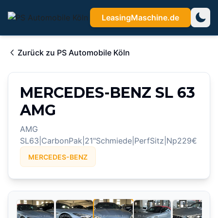
LeasingMaschine.de
Zurück zu
PS Automobile Köln
MERCEDES-BENZ SL 63
AMG
AMG
SL63|CarbonPak|21"Schmiede|PerfSitz|Np229€
MERCEDES-BENZ
3
/
25