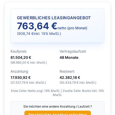
GEWERBLICHES LEASINGANGEBOT
763,64 €
netto (pro Monat)
(
908,74 €
inkl. 19% MwSt.)
Kaufpreis
Vertragslaufzeit
81.504,20 €
48
Monate
(
96.990,00 €
inkl. MwSt.)
Anzahlung
Restwert
17.930,92 €
42.382,18 €
(
21.337,79 €
inkl. MwSt.)
(
50.434,79 €
inkl. MwSt.)
Erste Zeile: Netto zzgl. 19% MwSt. | Zweite Zeile: Brutto inkl. 19%
MwSt.
Sie möchten eine andere Anzahlung / Laufzeit ?
Persönliches Angebot anfordern