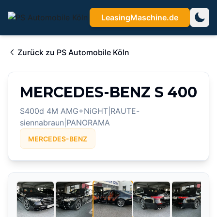
LeasingMaschine.de
Zurück zu
PS Automobile Köln
MERCEDES-BENZ S 400
S400d 4M AMG+NiGHT|RAUTE-
siennabraun|PANORAMA
MERCEDES-BENZ
3
/
15