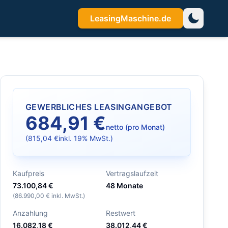
LeasingMaschine.de
GEWERBLICHES LEASINGANGEBOT
684,91 €
netto (pro Monat)
(
815,04 €
inkl. 19% MwSt.)
Kaufpreis
Vertragslaufzeit
73.100,84 €
48
Monate
(
86.990,00 €
inkl. MwSt.)
Anzahlung
Restwert
16.082,18 €
38.012,44 €