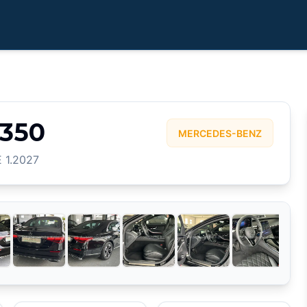
350
MERCEDES-BENZ
 1.2027
3
/
25