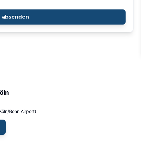
e absenden
öln
Köln/Bonn Airport)