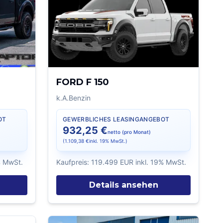
FORD F 150
k.A.
Benzin
OT
GEWERBLICHES LEASINGANGEBOT
932,25 €
netto (pro Monat)
(
1.109,38 €
inkl. 19% MwSt.)
% MwSt.
Kaufpreis:
119.499 EUR
inkl. 19% MwSt.
Details ansehen