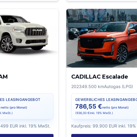
AM
CADILLAC Escalade
2023
49.500
km
Autogas (LPG)
ES LEASINGANGEBOT
GEWERBLICHES LEASINGANGEB
€
786,55 €
netto (pro Monat)
netto (pro Monat)
9% MwSt.)
(
936,00 €
inkl. 19% MwSt.)
.499 EUR
inkl. 19% MwSt.
Kaufpreis:
99.900 EUR
inkl. 19