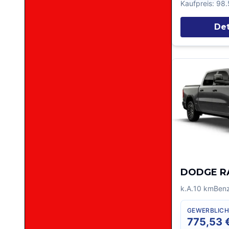
Kaufpreis:
98.
Det
DODGE R
k.A.
10
km
Benz
GEWERBLICH
775,53 