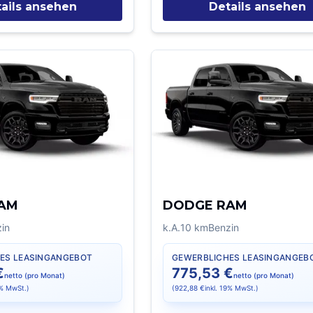
ails ansehen
Details ansehen
AM
DODGE RAM
in
k.A.
10
km
Benzin
ES LEASINGANGEBOT
GEWERBLICHES LEASINGANGEB
€
775,53 €
netto (pro Monat)
netto (pro Monat)
9% MwSt.)
(
922,88 €
inkl. 19% MwSt.)