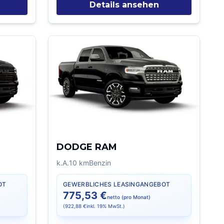
Details ansehen
DODGE RAM
k.A.
10
km
Benzin
OT
GEWERBLICHES LEASINGANGEBOT
775,53 €
netto (pro Monat)
(
922,88 €
inkl. 19% MwSt.)