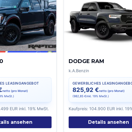
50
DODGE RAM
k.A.
Benzin
ES LEASINGANGEBOT
GEWERBLICHES LEASINGANGEB
€
825,92 €
netto (pro Monat)
netto (pro Monat)
19% MwSt.)
(
982,85 €
inkl. 19% MwSt.)
.499 EUR
inkl. 19% MwSt.
Kaufpreis:
104.900 EUR
inkl. 1
ails ansehen
Details ansehen