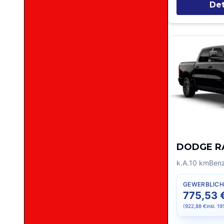
Det
DODGE R
k.A.
10
km
Benz
GEWERBLICH
775,53 
(
922,88 €
inkl. 1