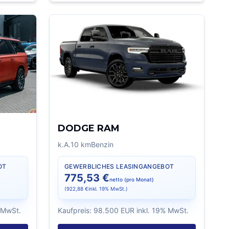
DODGE RAM
k.A.
10
km
Benzin
OT
GEWERBLICHES LEASINGANGEBOT
775,53 €
netto (pro Monat)
(
922,88 €
inkl. 19% MwSt.)
% MwSt.
Kaufpreis:
98.500 EUR
inkl. 19% MwSt.