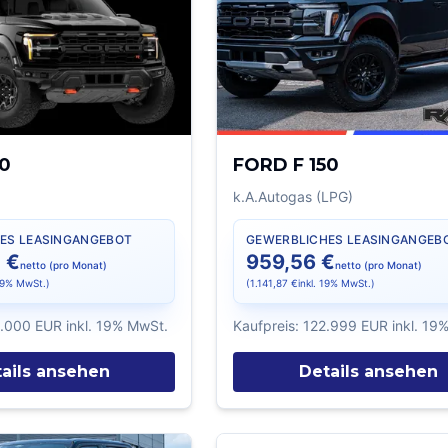
50
FORD F 150
k.A.
Autogas (LPG)
ES LEASINGANGEBOT
GEWERBLICHES LEASINGANGEB
 €
959,56 €
netto (pro Monat)
netto (pro Monat)
 19% MwSt.)
(
1.141,87 €
inkl. 19% MwSt.)
.000 EUR
inkl. 19% MwSt.
Kaufpreis:
122.999 EUR
inkl. 19
ails ansehen
Details ansehen