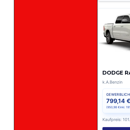
DODGE R
k.A.
Benzin
GEWERBLICH
799,14 
(
950,98 €
inkl. 1
Kaufpreis:
101