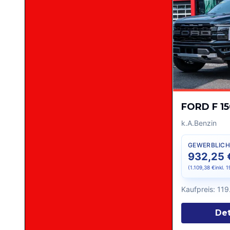
FORD F 1
k.A.
Benzin
GEWERBLICH
932,25 
(
1.109,38 €
inkl. 
Kaufpreis:
119
Det