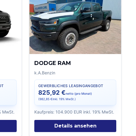
DODGE RAM
k.A.
Benzin
OT
GEWERBLICHES LEASINGANGEBOT
825,92 €
netto (pro Monat)
(
982,85 €
inkl. 19% MwSt.)
9% MwSt.
Kaufpreis:
104.900 EUR
inkl. 19% MwSt.
Details ansehen