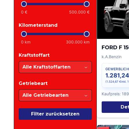
0
€
500.000
€
Kilometerstand
0
km
300.000
km
FORD F 1
Kraftstoffart
k.A.
Benzin
Alle Kraftstoffarten
GEWERBLICH
1.281,24
(
1.524,67 €
inkl.
Getriebeart
Kaufpreis:
189
Alle Getriebearten
Det
Filter zurücksetzen