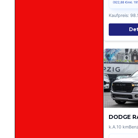
(
922,88 €
inkl. 1
Kaufpreis:
98.
Det
DODGE R
k.A.
10
km
Benz