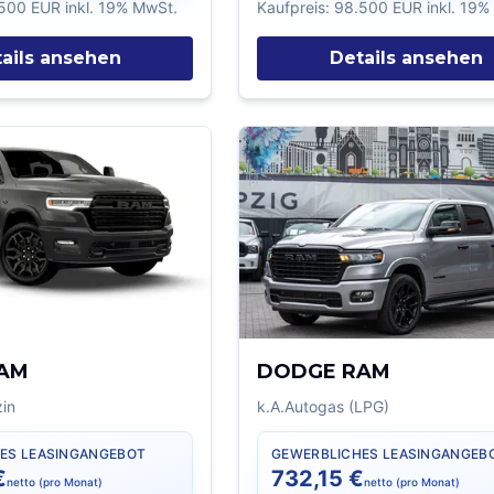
500 EUR
inkl. 19% MwSt.
Kaufpreis:
98.500 EUR
inkl. 19
ails ansehen
Details ansehen
AM
DODGE RAM
in
k.A.
Autogas (LPG)
ES LEASINGANGEBOT
GEWERBLICHES LEASINGANGEB
€
732,15 €
netto (pro Monat)
netto (pro Monat)