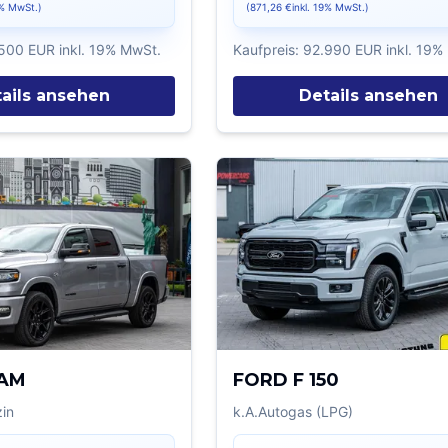
9% MwSt.)
(
871,26 €
inkl. 19% MwSt.)
500 EUR
inkl. 19% MwSt.
Kaufpreis:
92.990 EUR
inkl. 19%
ails ansehen
Details ansehen
AM
FORD F 150
in
k.A.
Autogas (LPG)