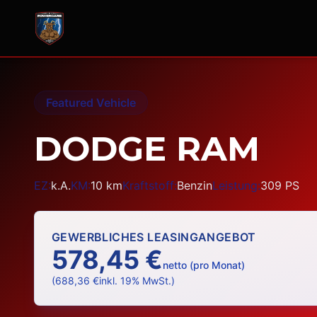
Featured Vehicle
DODGE RAM
EZ:
k.A.
KM:
10
km
Kraftstoff:
Benzin
Leistung:
309
PS
GEWERBLICHES LEASINGANGEBOT
578,45 €
netto (pro Monat)
(
688,36 €
inkl. 19% MwSt.)