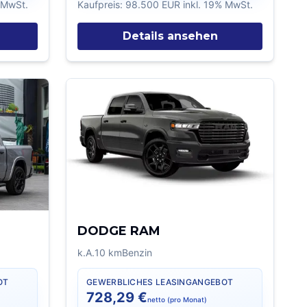
% MwSt.
Kaufpreis:
98.500 EUR
inkl. 19% MwSt.
Details ansehen
DODGE RAM
k.A.
10
km
Benzin
OT
GEWERBLICHES LEASINGANGEBOT
728,29 €
netto (pro Monat)