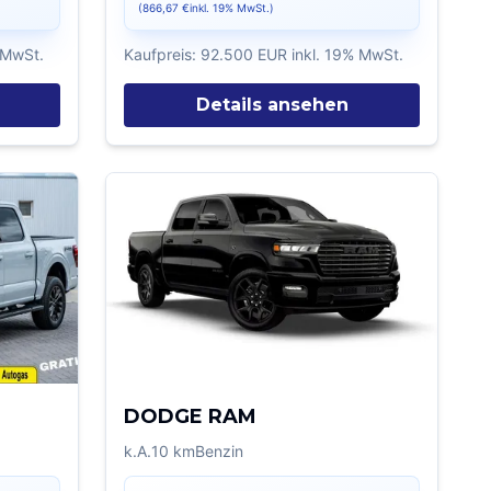
(
866,67 €
inkl. 19% MwSt.)
 MwSt.
Kaufpreis:
92.500 EUR
inkl. 19% MwSt.
Details ansehen
DODGE RAM
k.A.
10
km
Benzin