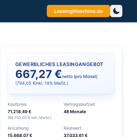
LeasingMaschine.de
GEWERBLICHES LEASINGANGEBOT
667,27 €
netto (pro Monat)
(
794,05 €
inkl. 19% MwSt.)
Kaufpreis
Vertragslaufzeit
71.218,49 €
48
Monate
(
84.750,00 €
inkl. MwSt.)
Anzahlung
Restwert
15.668,07 €
37.033,61 €