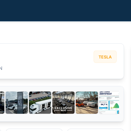
TESLA
N
3
/
47