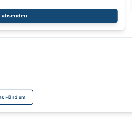
e absenden
es Händlers