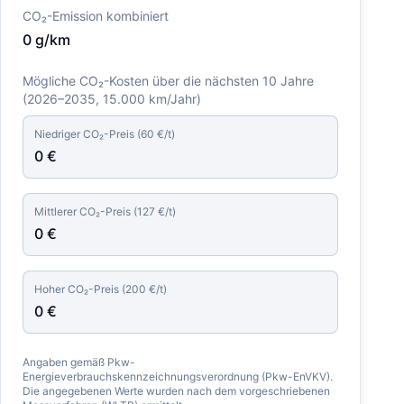
CO₂-Emission kombiniert
0
g/km
Mögliche CO₂-Kosten über die nächsten 10 Jahre
(
2026–2035
, 15.000 km/Jahr)
Niedriger CO₂-Preis (
60
€/t)
0
€
Mittlerer CO₂-Preis (
127
€/t)
0
€
Hoher CO₂-Preis (
200
€/t)
0
€
Angaben gemäß Pkw-
Energieverbrauchskennzeichnungsverordnung (Pkw-EnVKV).
Die angegebenen Werte wurden nach dem vorgeschriebenen