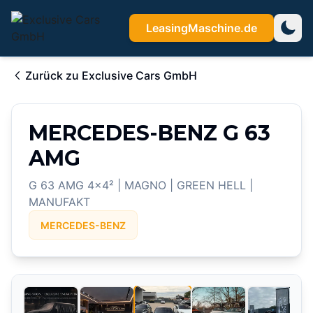
LeasingMaschine.de
Zurück zu
Exclusive Cars GmbH
MERCEDES-BENZ G 63
AMG
G 63 AMG 4x4² | MAGNO | GREEN HELL |
MANUFAKT
MERCEDES-BENZ
3
/
39