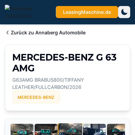
LeasingMaschine.de
Zurück zu
Annaberg Automobile
MERCEDES-BENZ G 63
AMG
G63AMG BRABUS800/TIFFANY
LEATHER/FULLCARBON/2026
MERCEDES-BENZ
3
/
38