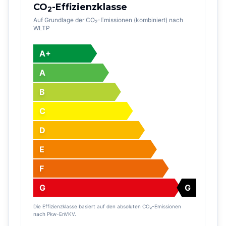
CO
-Effizienzklasse
2
Auf Grundlage der CO
-Emissionen (kombiniert) nach
2
WLTP
A+
A
B
C
D
E
F
G
G
Die Effizienzklasse basiert auf den absoluten CO₂-Emissionen
nach Pkw-EnVKV.