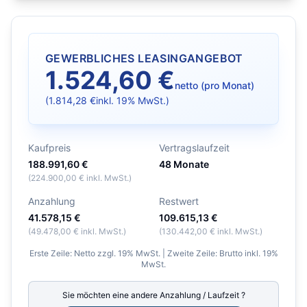
GEWERBLICHES LEASINGANGEBOT
1.524,60 €
netto (pro Monat)
(
1.814,28 €
inkl. 19% MwSt.)
Kaufpreis
Vertragslaufzeit
188.991,60 €
48
Monate
(
224.900,00 €
inkl. MwSt.)
Anzahlung
Restwert
41.578,15 €
109.615,13 €
(
49.478,00 €
inkl. MwSt.)
(
130.442,00 €
inkl. MwSt.)
Erste Zeile: Netto zzgl. 19% MwSt. | Zweite Zeile: Brutto inkl. 19%
MwSt.
Sie möchten eine andere Anzahlung / Laufzeit ?