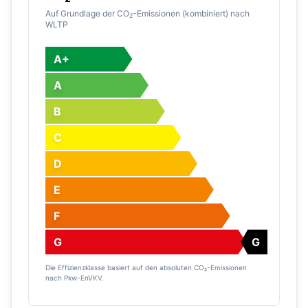
Auf Grundlage der CO
-Emissionen (kombiniert) nach
2
WLTP
A+
A
B
C
D
E
F
G
G
Die Effizienzklasse basiert auf den absoluten CO₂-Emissionen
nach Pkw-EnVKV.