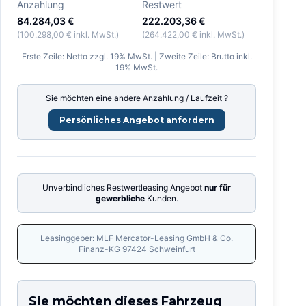
Anzahlung
Restwert
84.284,03 €
222.203,36 €
(
100.298,00 €
inkl. MwSt.)
(
264.422,00 €
inkl. MwSt.)
Erste Zeile: Netto zzgl. 19% MwSt. | Zweite Zeile: Brutto inkl.
19% MwSt.
Sie möchten eine andere Anzahlung / Laufzeit ?
Persönliches Angebot anfordern
Unverbindliches Restwertleasing Angebot
nur für
gewerbliche
Kunden.
Leasinggeber: MLF Mercator-Leasing GmbH & Co.
Finanz-KG 97424 Schweinfurt
Sie möchten dieses Fahrzeug