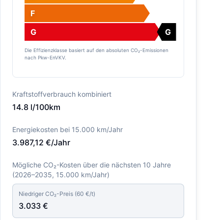
F
G
G
Die Effizienzklasse basiert auf den absoluten CO₂-Emissionen
nach Pkw-EnVKV.
Kraftstoffverbrauch kombiniert
14.8
l/100km
Energiekosten bei 15.000 km/Jahr
3.987,12
€/Jahr
Mögliche CO₂-Kosten über die nächsten 10 Jahre
(
2026–2035
, 15.000 km/Jahr)
Niedriger CO₂-Preis (
60
€/t)
3.033
€