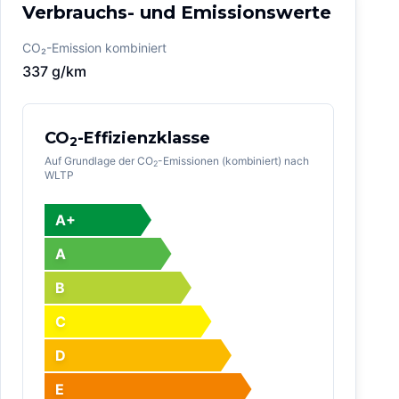
Verbrauchs- und Emissionswerte
CO₂-Emission kombiniert
337
g/km
CO
-Effizienzklasse
2
Auf Grundlage der CO
-Emissionen (kombiniert) nach
2
WLTP
A+
A
B
C
D
E