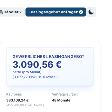
Händler
Leasingangebot anfragen
GEWERBLICHES LEASINGANGEBOT
3.090,56 €
netto (pro Monat)
(
3.677,77 €
inkl. 19% MwSt.)
ecken
Kaufpreis
Vertragslaufzeit
383.109,24 €
48
Monate
(
455.900,00 €
inkl. MwSt.)