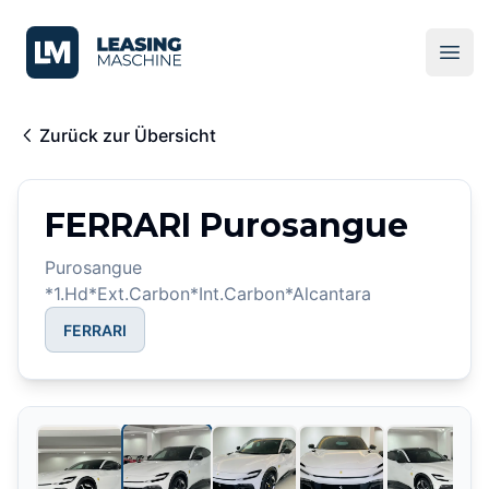
LeasingMaschine
Ope
Zurück zur Übersicht
FERRARI Purosangue
Purosangue
*1.Hd*Ext.Carbon*Int.Carbon*Alcantara
FERRARI
2
/
15