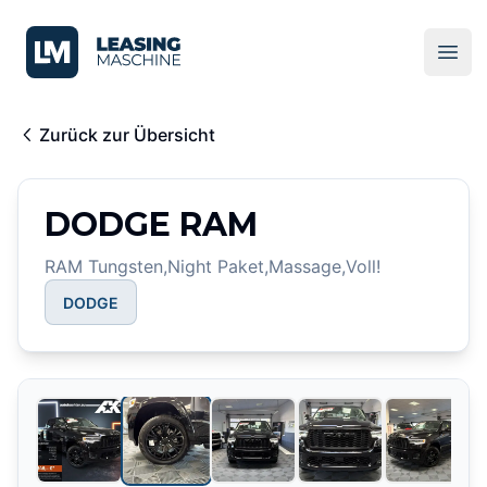
LeasingMaschine
Ope
Zurück zur Übersicht
DODGE RAM
RAM Tungsten,Night Paket,Massage,Voll!
DODGE
2
/
39