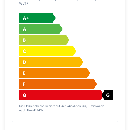
WLTP
A+
A
B
C
D
E
F
G
G
Die Effizienzklasse basiert auf den absoluten CO₂-Emissionen
nach Pkw-EnVKV.