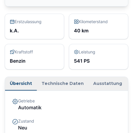
Erstzulassung
Kilometerstand
k.A.
40
km
Kraftstoff
Leistung
Benzin
541
PS
Übersicht
Technische Daten
Ausstattung
Getriebe
Automatik
Zustand
Neu