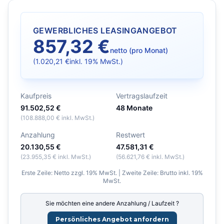
GEWERBLICHES LEASINGANGEBOT
857,32 €
netto (pro Monat)
(
1.020,21 €
inkl. 19% MwSt.)
Kaufpreis
Vertragslaufzeit
91.502,52 €
48
Monate
(
108.888,00 €
inkl. MwSt.)
Anzahlung
Restwert
20.130,55 €
47.581,31 €
(
23.955,35 €
inkl. MwSt.)
(
56.621,76 €
inkl. MwSt.)
Erste Zeile: Netto zzgl. 19% MwSt. | Zweite Zeile: Brutto inkl. 19%
MwSt.
Sie möchten eine andere Anzahlung / Laufzeit ?
Persönliches Angebot anfordern