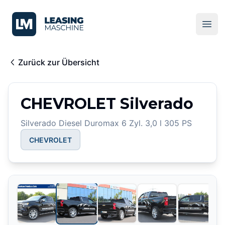
LeasingMaschine
Ope
Zurück zur Übersicht
CHEVROLET Silverado
Silverado Diesel Duromax 6 Zyl. 3,0 l 305 PS
CHEVROLET
2
/
14