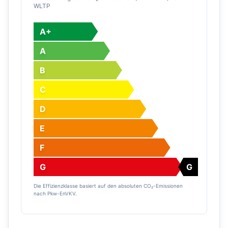
WLTP
A+
A
B
C
D
E
F
G
G
Die Effizienzklasse basiert auf den absoluten CO₂-Emissionen
nach Pkw-EnVKV.