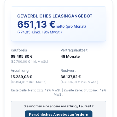
GEWERBLICHES LEASINGANGEBOT
651,13 €
netto (pro Monat)
(
774,85 €
inkl. 19% MwSt.)
Kaufpreis
Vertragslaufzeit
69.495,80 €
48
Monate
(
82.700,00 €
inkl. MwSt.)
Anzahlung
Restwert
15.289,08 €
36.137,82 €
(
18.194,01 €
inkl. MwSt.)
(
43.004,01 €
inkl. MwSt.)
Erste Zeile: Netto zzgl. 19% MwSt. | Zweite Zeile: Brutto inkl. 19%
MwSt.
Sie möchten eine andere Anzahlung / Laufzeit ?
Persönliches Angebot anfordern