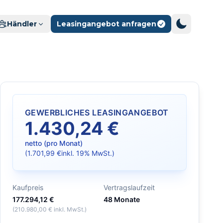
Händler
Leasingangebot anfragen
GEWERBLICHES LEASINGANGEBOT
1.430,24 €
netto (pro Monat)
(
1.701,99 €
inkl. 19% MwSt.)
ecken
Kaufpreis
Vertragslaufzeit
177.294,12 €
48
Monate
(
210.980,00 €
inkl. MwSt.)