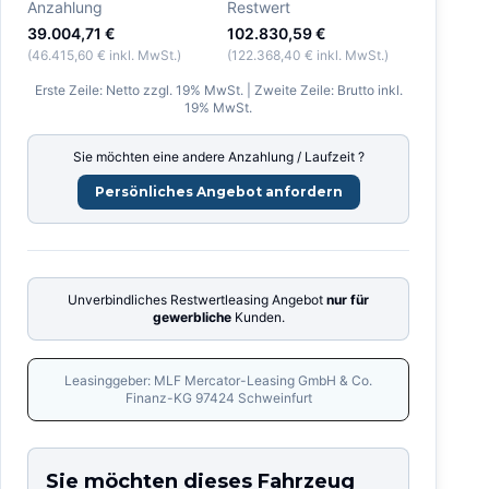
Anzahlung
Restwert
39.004,71 €
102.830,59 €
(
46.415,60 €
inkl. MwSt.)
(
122.368,40 €
inkl. MwSt.)
Erste Zeile: Netto zzgl. 19% MwSt. | Zweite Zeile: Brutto inkl.
19% MwSt.
Sie möchten eine andere Anzahlung / Laufzeit ?
Persönliches Angebot anfordern
Unverbindliches Restwertleasing Angebot
nur für
gewerbliche
Kunden.
Leasinggeber: MLF Mercator-Leasing GmbH & Co.
Finanz-KG 97424 Schweinfurt
Sie möchten dieses Fahrzeug