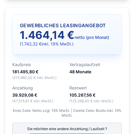
GEWERBLICHES LEASINGANGEBOT
1.464,14 €
netto (pro Monat)
(
1.742,32 €
inkl. 19% MwSt.)
Kaufpreis
Vertragslaufzeit
181.495,80 €
48
Monate
(
215.980,00 €
inkl. MwSt.)
Anzahlung
Restwert
39.929,08 €
105.267,56 €
(
47.515,61 €
inkl. MwSt.)
(
125.268,40 €
inkl. MwSt.)
Erste Zeile: Netto zzgl. 19% MwSt. | Zweite Zeile: Brutto inkl. 19%
MwSt.
Sie möchten eine andere Anzahlung / Laufzeit ?