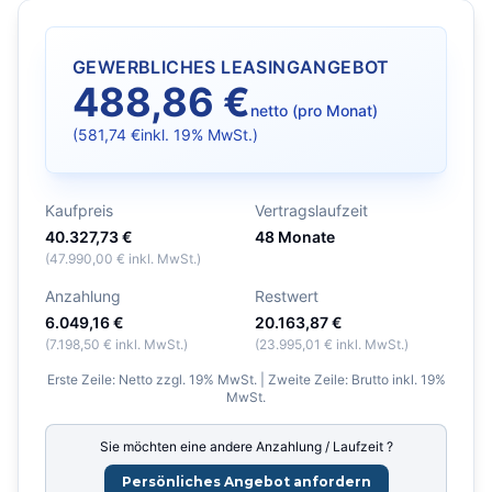
GEWERBLICHES LEASINGANGEBOT
488,86 €
netto (pro Monat)
(
581,74 €
inkl. 19% MwSt.)
Kaufpreis
Vertragslaufzeit
40.327,73 €
48
Monate
(
47.990,00 €
inkl. MwSt.)
Anzahlung
Restwert
6.049,16 €
20.163,87 €
(
7.198,50 €
inkl. MwSt.)
(
23.995,01 €
inkl. MwSt.)
Erste Zeile: Netto zzgl. 19% MwSt. | Zweite Zeile: Brutto inkl. 19%
MwSt.
Sie möchten eine andere Anzahlung / Laufzeit ?
Persönliches Angebot anfordern